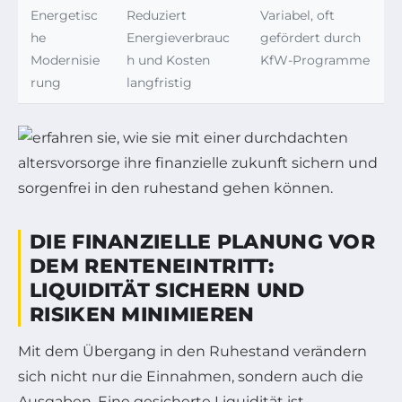
Energetisc
Reduziert
Variabel, oft
he
Energieverbrauc
gefördert durch
Modernisie
h und Kosten
KfW-Programme
rung
langfristig
DIE FINANZIELLE PLANUNG VOR
DEM RENTENEINTRITT:
LIQUIDITÄT SICHERN UND
RISIKEN MINIMIEREN
Mit dem Übergang in den Ruhestand verändern
sich nicht nur die Einnahmen, sondern auch die
Ausgaben. Eine gesicherte Liquidität ist