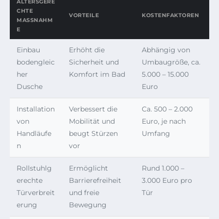
ALTERSGERE
CHTE
VORTEILE
KOSTENFAKTOREN
MASSNAHME
Einbau
Erhöht die
Abhängig von
bodengleic
Sicherheit und
Umbaugröße, ca.
her
Komfort im Bad
5.000 – 15.000
Dusche
Euro
Installation
Verbessert die
Ca. 500 – 2.000
von
Mobilität und
Euro, je nach
Handläufe
beugt Stürzen
Umfang
n
vor
Rollstuhlg
Ermöglicht
Rund 1.000 –
erechte
Barrierefreiheit
3.000 Euro pro
Türverbreit
und freie
Tür
erung
Bewegung