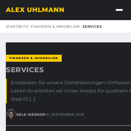
ALEX UHLMANN
STARTSEITE
FINANZEN & IMMOBILIEN
SERVICES
FINANZEN & IMMOBILIEN
SERVICES
Entdecken Sie unsere Dienstleistungen Umfassen
Leben So arbeiten wir Unser Ansatz für qualitativ
Step 01 […]
•
NELE WERNER
9. SEPTEMBER 2025