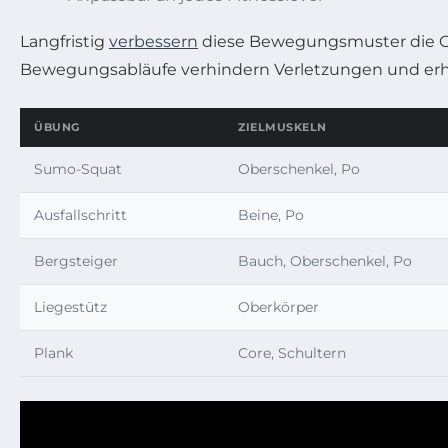
Langfristig
verbessern
diese Bewegungsmuster die Ges
Bewegungsabläufe verhindern Verletzungen und erhö
ÜBUNG
ZIELMUSKELN
Sumo-Squat
Oberschenkel, Po
Ausfallschritt
Beine, Po
Bergsteiger
Bauch, Oberschenkel, Po
Liegestütz
Oberkörper
Plank
Core, Schultern