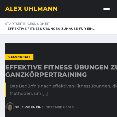
ALEX UHLMANN
STARTSEITE
GESUNDHEIT
EFFEKTIVE FITNESS ÜBUNGEN ZUHAUSE FÜR EIN…
GESUNDHEIT
EFFEKTIVE FITNESS ÜBUNGEN Z
GANZKÖRPERTRAINING
Das Bedürfnis nach effektiven Fitnessübungen,
Methoden, um […]
•
NELE WERNER
8. DEZEMBER 2025