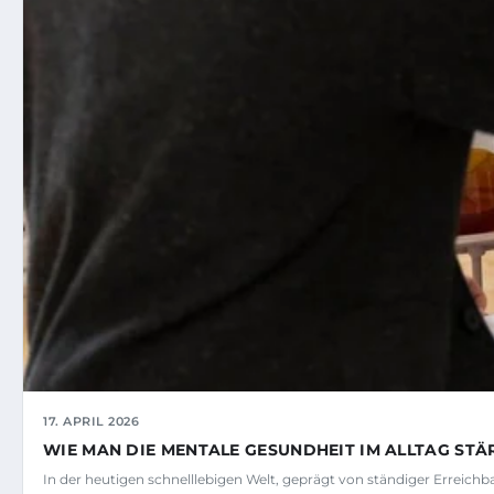
17. APRIL 2026
WIE MAN DIE MENTALE GESUNDHEIT IM ALLTAG ST
In der heutigen schnelllebigen Welt, geprägt von ständiger Erreichba