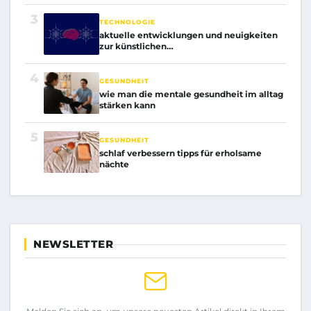
3
TECHNOLOGIE
aktuelle entwicklungen und neuigkeiten
zur künstlichen…
4
GESUNDHEIT
wie man die mentale gesundheit im alltag
stärken kann
5
GESUNDHEIT
schlaf verbessern tipps für erholsame
nächte
NEWSLETTER