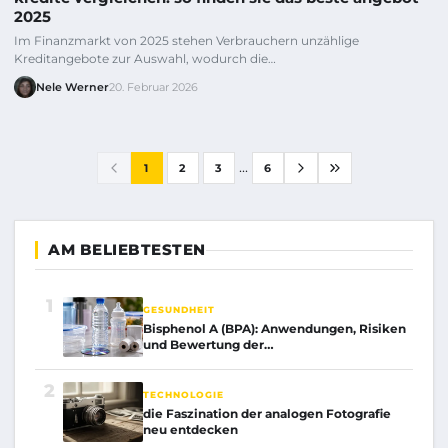
2025
Im Finanzmarkt von 2025 stehen Verbrauchern unzählige
Kreditangebote zur Auswahl, wodurch die…
Nele Werner
20. Februar 2026
...
1
2
3
6
AM BELIEBTESTEN
1
GESUNDHEIT
Bisphenol A (BPA): Anwendungen, Risiken
und Bewertung der…
2
TECHNOLOGIE
die Faszination der analogen Fotografie
neu entdecken