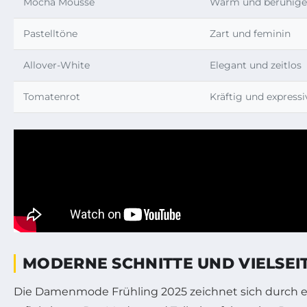
Mocha Mousse
Warm und beruhig
Pastelltöne
Zart und feminin
Allover-White
Elegant und zeitlos
Tomatenrot
Kräftig und expressi
MODERNE SCHNITTE UND VIELSEI
Die Damenmode Frühling 2025 zeichnet sich durch eine