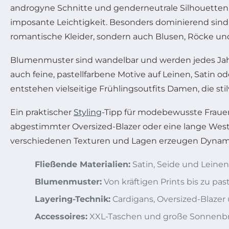
androgyne Schnitte und genderneutrale Silhouetten 
imposante Leichtigkeit. Besonders dominierend sind 
romantische Kleider, sondern auch Blusen, Röcke und
Blumenmuster sind wandelbar und werden jedes Jahr ne
auch feine, pastellfarbene Motive auf Leinen, Satin
entstehen vielseitige Frühlingsoutfits Damen, die sti
Ein praktischer
Styling
-Tipp für modebewusste Frauen i
abgestimmter Oversized-Blazer oder eine lange Wes
verschiedenen Texturen und Lagen erzeugen Dynamik 
Fließende Materialien:
Satin, Seide und Leinen
Blumenmuster:
Von kräftigen Prints bis zu pas
Layering-Technik:
Cardigans, Oversized-Blazer 
Accessoires:
XXL-Taschen und große Sonnenbri