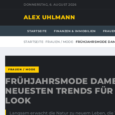
DONNERSTAG, 6. AUGUST 2026
ALEX UHLMANN
STARTSEITE
FINANZEN & IMMOBILIEN
FRAUE
STARTSEITE
FRAUEN / MODE
FRÜHJAHRSMODE DAME
FRAUEN / MODE
FRÜHJAHRSMODE DAMEN
NEUESTEN TRENDS FÜR 
LOOK
Langsam erwacht die Natur zu neuem Leben, die T