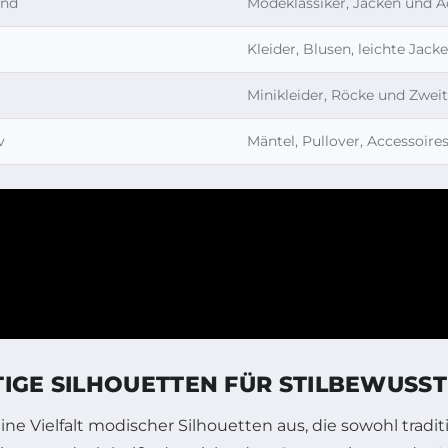
end
Modeklassiker, Jacken und A
Kleider, Blusen, leichte Ja
Minikleider, Röcke und Zweit
v
Mäntel, Pullover, Accessoire
TIGE SILHOUETTEN FÜR STILBEWUSS
 Vielfalt modischer Silhouetten aus, die sowohl traditi