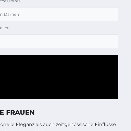
ccessoires
cken Damen
eiler
s
TE FRAUEN
onelle Eleganz als auch zeitgenössische Einflüsse