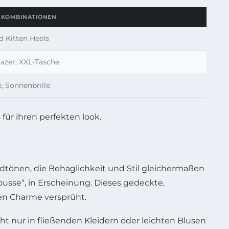
 KOMBINATIONEN
d Kitten Heels
azer, XXL-Tasche
, Sonnenbrille
rdtönen, die Behaglichkeit und Stil gleichermaßen
usse“, in Erscheinung. Dieses gedeckte,
ten Charme versprüht.
 nur in fließenden Kleidern oder leichten Blusen