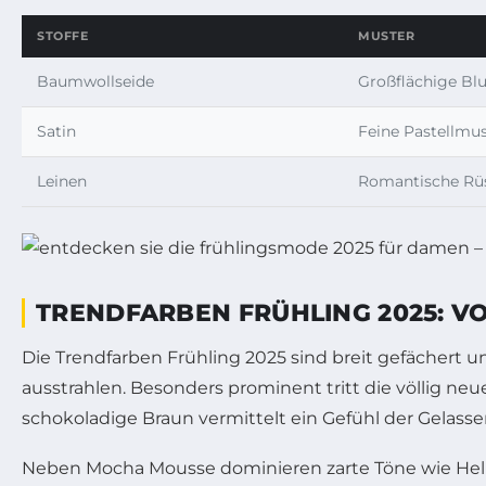
STOFFE
MUSTER
Baumwollseide
Großflächige Bl
Satin
Feine Pastellmus
Leinen
Romantische Rü
TRENDFARBEN FRÜHLING 2025: V
Die Trendfarben Frühling 2025 sind breit gefächert 
ausstrahlen. Besonders prominent tritt die völlig n
schokoladige Braun vermittelt ein Gefühl der Gelasse
Neben Mocha Mousse dominieren zarte Töne wie Hellg