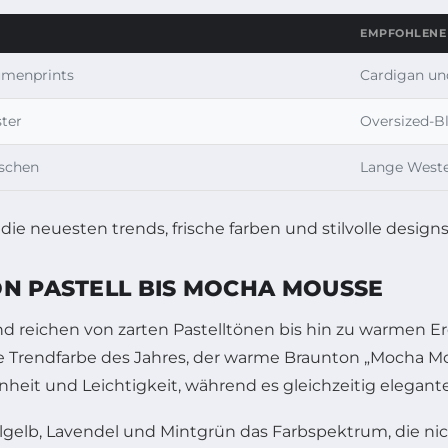
EMPFOHLENE
umenprints
Cardigan un
ter
Oversized-Bl
schen
Lange Weste
ON PASTELL BIS MOCHA MOUSSE
und reichen von zarten Pastelltönen bis hin zu warmen E
eue Trendfarbe des Jahres, der warme Braunton „Mocha Mo
nheit und Leichtigkeit, während es gleichzeitig elegan
elb, Lavendel und Mintgrün das Farbspektrum, die nicht