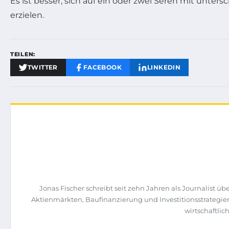
Es ist besser, sich auf ein oder zwei Seren mit unte
erzielen.
TEILEN:
TWITTER
FACEBOOK
LINKEDIN
Jonas Fischer schreibt seit zehn Jahren als Journalist
Aktienmärkten, Baufinanzierung und Investitionsstrategie
wirtschaftli