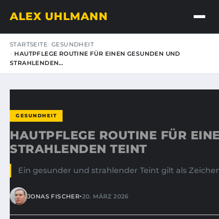
ALEX UHLMANN
STARTSEITE
GESUNDHEIT
HAUTPFLEGE ROUTINE FÜR EINEN GESUNDEN UND
STRAHLENDEN…
GESUNDHEIT
HAUTPFLEGE ROUTINE FÜR EIN
STRAHLENDEN TEINT
Ein gesunder und strahlender Teint gilt als Zeich
•
JONAS FISCHER
20. MÄRZ 2026