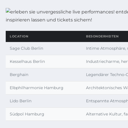
LOCATION
BESONDERHEITEN
Sage Club Berlin
Intime Atmosphäre,
Kesselhaus Berlin
Industriecharme, he
Berghain
Legendärer Techno-C
Elbphilharmonie Hamburg
Architektonisches Wa
Lido Berlin
Entspannte Atmosphär
Südpol Hamburg
Alternative Kultur, 