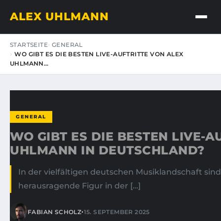
ALEX UHLMANN
STARTSEITE
GENERAL
WO GIBT ES DIE BESTEN LIVE-AUFTRITTE VON ALEX
UHLMANN…
GENERAL
WO GIBT ES DIE BESTEN LIVE-A
UHLMANN IN DEUTSCHLAND?
In der vielfältigen deutschen Musiklandschaft si
herausragende Figur in der […]
•
FABIAN SCHOLZ
15. SEPTEMBER 2025