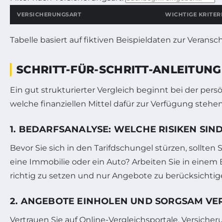
Geben Sie einen Begriff ein, um die Tabelle zu filtern.
VERSICHERUNGSART
WICHTIGE KRITER
Tabelle basiert auf fiktiven Beispieldaten zur Veransc
SCHRITT-FÜR-SCHRITT-ANLEITUN
Ein gut strukturierter Vergleich beginnt bei der per
welche finanziellen Mittel dafür zur Verfügung stehen
1. BEDARFSANALYSE: WELCHE RISIKEN SIN
Bevor Sie sich in den Tarifdschungel stürzen, sollten
eine Immobilie oder ein Auto? Arbeiten Sie in einem
richtig zu setzen und nur Angebote zu berücksichtige
2. ANGEBOTE EINHOLEN UND SORGSAM VE
Vertrauen Sie auf Online-Vergleichsportale, Versiche