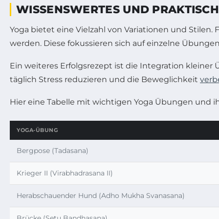
WISSENSWERTES UND PRAKTISCHE
Yoga bietet eine Vielzahl von Variationen und Stilen. 
werden. Diese fokussieren sich auf einzelne Übungen
Ein weiteres Erfolgsrezept ist die Integration kleiner
täglich Stress reduzieren und die Beweglichkeit
verb
Hier eine Tabelle mit wichtigen Yoga Übungen und ihr
YOGA-ÜBUNG
Bergpose (Tadasana)
Krieger II (Virabhadrasana II)
Herabschauender Hund (Adho Mukha Svanasana)
Brücke (Setu Bandhasana)