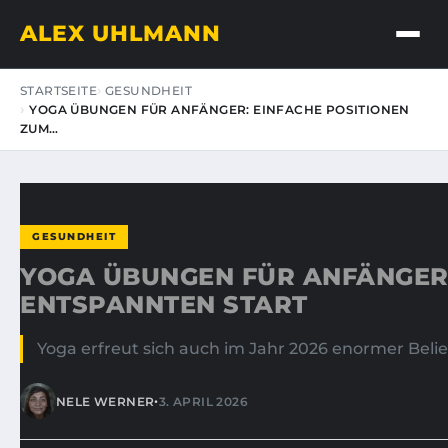
ALEX UHLMANN
STARTSEITE
GESUNDHEIT
YOGA ÜBUNGEN FÜR ANFÄNGER: EINFACHE POSITIONEN
ZUM…
GESUNDHEIT
YOGA ÜBUNGEN FÜR ANFÄNGER:
ENTSPANNTEN START
Yoga erfreut sich auch im Jahr 2026 enormer Belie
•
NELE WERNER
3. APRIL 2026