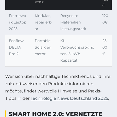
KTOR
.)
Framewo
Modular,
Recycelte
120
rk Laptop
reparierb
Materialien,
0€
2025
ar
leistungsstark
Ecoflow
Portable
KI-
25
DELTA
Solargen
Verbrauchsprogno
00
Pro 2
erator
sen, 5 kWh
€
Kapazität
Wer sich über nachhaltige Techniktrends und ihre
zukunftsweisenden Produkte informieren
möchte, findet wertvolle Hinweise und Praxis-
Tipps in der
Technologie News Deutschland 2025
.
SMART HOME 2.0: VERNETZTE