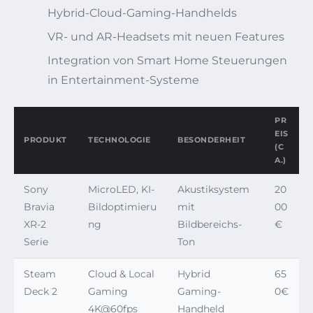
Hybrid-Cloud-Gaming-Handhelds
VR- und AR-Headsets mit neuen Features
Integration von Smart Home Steuerungen
in Entertainment-Systeme
PR
EIS
PRODUKT
TECHNOLOGIE
BESONDERHEIT
(C
A.)
Sony
MicroLED, KI-
Akustiksystem
20
Bravia
Bildoptimieru
mit
00
XR-2
ng
Bildbereichs-
€
Serie
Ton
Steam
Cloud & Local
Hybrid
65
Deck 2
Gaming
Gaming-
0€
4K@60fps
Handheld