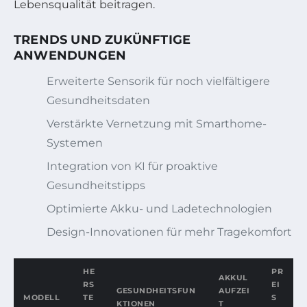
Lebensqualität beitragen.
TRENDS UND ZUKÜNFTIGE
ANWENDUNGEN
Erweiterte Sensorik für noch vielfältigere
Gesundheitsdaten
Verstärkte Vernetzung mit Smarthome-
Systemen
Integration von KI für proaktive
Gesundheitstipps
Optimierte Akku- und Ladetechnologien
Design-Innovationen für mehr Tragekomfort
HE
PR
AKKUL
RS
EI
GESUNDHEITSFUN
AUFZEI
MODELL
TE
S
KTIONEN
T