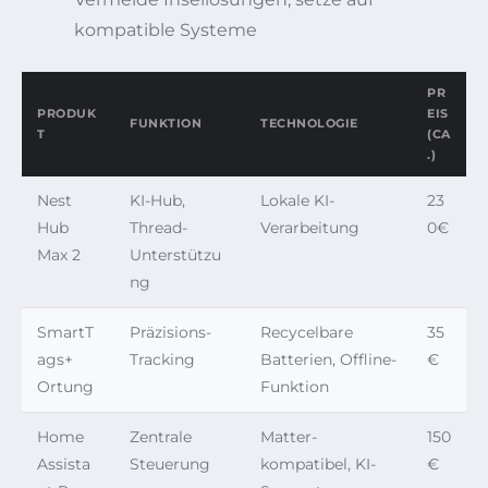
kompatible Systeme
PR
PRODUK
EIS
FUNKTION
TECHNOLOGIE
T
(CA
.)
Nest
KI-Hub,
Lokale KI-
23
Hub
Thread-
Verarbeitung
0€
Max 2
Unterstützu
ng
SmartT
Präzisions-
Recycelbare
35
ags+
Tracking
Batterien, Offline-
€
Ortung
Funktion
Home
Zentrale
Matter-
150
Assista
Steuerung
kompatibel, KI-
€