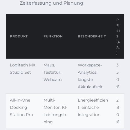
Zeiterfassung und Planung
P
R
EI
PRODUKT
FUNKTION
BESONDERHEIT
S
(C
A.
)
Logitech MX
Maus,
Workspace-
3
Studio Set
Tastatur,
Analytics,
5
Webcam
längste
0
Akkulaufzeit
€
All-in-One
Multi-
Energieeffizien
2
Docking
Monitor, KI-
t, einfache
8
Station Pro
Leistungstu
Integration
0
ning
€