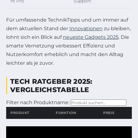
nt Pro
Support
Für umfassende TechnikTipps und um immer auf
dem aktuellen Stand der
Innovationen
zu bleiben,
lohnt sich ein Blick auf
neueste Gadgets 2025
. Die
smarte Vernetzung verbessert Effizienz und
Nutzerkomfort erheblich und macht den Alltag
leichter als je zuvor.
TECH RATGEBER 2025:
VERGLEICHSTABELLE
Filter nach Produktname:
Geben Sie den Produktnamen ein, um die Tabelle zu fi
PRODUKT
FUNKTION
PREIS
Vergleich der smarten Technik Produkte mit Funktionen und