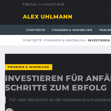
FREITAG, 7. AUGUST 2026
ALEX UHLMANN
STARTSEITE
FINANZEN & IMMOBILIEN
FRAUE
STARTSEITE
FINANZEN & IMMOBILIEN
INVESTIEREN
FINANZEN & IMMOBILIEN
INVESTIEREN FÜR ANFÄ
SCHRITTE ZUM ERFOLG
Für viele Menschen ist der Gedanke ans Investier