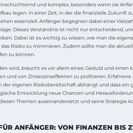
 einschüchternd und komplex, besonders wenn sie Anfän
au legen. In einer Zeit, in der die finanzielle Zukunf
rgehen essenziell. Anfänger begegnen dabei einer Vielza
lage. Dieses Verständnis ist nicht nur entscheidend, u
eiben. Dabei ist es wichtig zu wissen, wie man die eige
m das Risiko zu minimieren. Zudem sollte man die aktue
ffen zu können.
wird, braucht es vor allem eines: Geduld und einen klar
en und von Zinseszinseffekten zu profitieren. Erfahrene 
on der eigenen Risikobereitschaft abhängt und dass e
ogische Entwicklung neue Chancen und Herausforderunge
 diesen Themen auseinandersetzt und seine Strategie kont
FÜR ANFÄNGER: VON FINANZEN BIS 