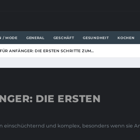
N / MODE
GENERAL
GESCHÄFT
GESUNDHEIT
KOCHEN
 FÜR ANFÄNGER: DIE ERSTEN SCHRITTE ZUM…
NGER: DIE ERSTEN
en einschüchternd und komplex, besonders wenn sie Anf