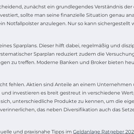
ntscheidend, zunächst ein grundlegendes Verständnis de
vestiert, sollte man seine finanzielle Situation genau
n Notfallpolster anzulegen. Nur so kann sichergestellt we
eines Sparplans. Dieser hilft dabei, regelmäßig und diszi
systematischer Sparplan reduziert zudem die Versuchung
en zu treffen. Moderne Banken und Broker bieten heute
 nicht fehlen. Aktien sind Anteile an einem Unternehme
nd investieren es breit gestreut in verschiedene Wertpa
t sich, unterschiedliche Produkte zu kennen, um die eige
rinnerlichen, das neben Diversifikation auch das Set
tuelle und praxisnahe Tipps im
Geldanlage Ratgeber 20