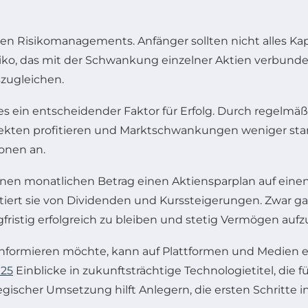
en Risikomanagements. Anfänger sollten nicht alles Kapi
Risiko, das mit der Schwankung einzelner Aktien verbun
szugleichen.
t es ein entscheidender Faktor für Erfolg. Durch regel
ten profitieren und Marktschwankungen weniger stark 
onen an.
einen monatlichen Betrag einen Aktiensparplan auf eine
fitiert sie von Dividenden und Kurssteigerungen. Zwar 
ngfristig erfolgreich zu bleiben und stetig Vermögen auf
nformieren möchte, kann auf Plattformen und Medien ei
025
Einblicke in zukunftsträchtige Technologietitel, die 
scher Umsetzung hilft Anlegern, die ersten Schritte in 