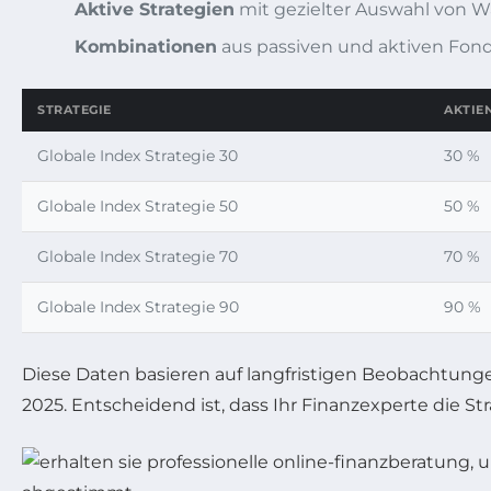
Aktive Strategien
mit gezielter Auswahl von 
Kombinationen
aus passiven und aktiven Fond
STRATEGIE
AKTIE
Globale Index Strategie 30
30 %
Globale Index Strategie 50
50 %
Globale Index Strategie 70
70 %
Globale Index Strategie 90
90 %
Diese Daten basieren auf langfristigen Beobachtunge
2025. Entscheidend ist, dass Ihr Finanzexperte die 