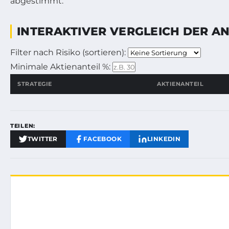
INTERAKTIVER VERGLEICH DER A
Filter nach Risiko (sortieren):
Wählen Sie eine Sortierung nach Risiko aus
Minimale Aktienanteil %:
Filtern Sie die Strategien nach minimalem Aktienante
STRATEGIE
AKTIENANTEIL
TEILEN:
TWITTER
FACEBOOK
LINKEDIN